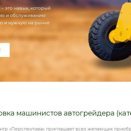
– это навык, который
нию и обслуживанию
ую и нужную на рынке
С
вка машинистов автогрейдера (кат
нтр «Перспектива» приглашает всех желающих приобр