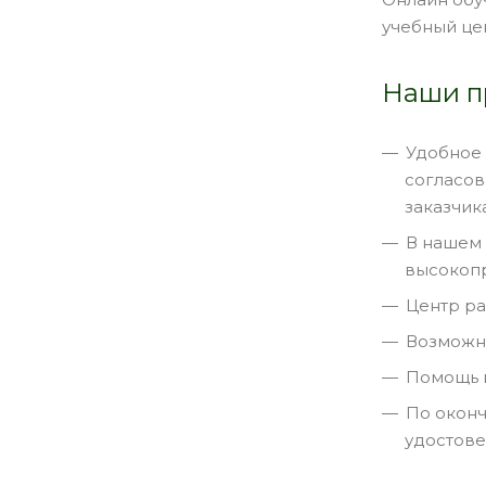
учебный цен
Наши п
Удобное 
согласов
заказчика
В нашем 
высокоп
Центр ра
Возможна
Помощь в
По оконч
удостове