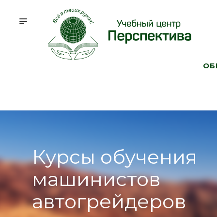
ОБ
Курсы обучения
машинистов
автогрейдеров