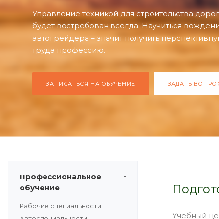
Управление техникой для строительства дорог 
будет востребован всегда. Научиться вожде
автогрейдера – значит получить перспективн
труда профессию.
ЗАПИСАТЬСЯ НА ОБУЧЕНИЕ
ЗАДАТЬ ВОПРО
Профессиональное
Подгото
обучение
Рабочие специальности
Учебный це
Автоспециальности