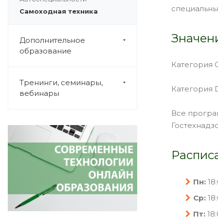
специальны
Самоходная техника
Значен
Дополнительное
образование
Категория С 
Тренинги, семинары,
Категория D 
вебинары
Все програ
Гостехнадзо
Распис
Пн:
18:
Ср:
18:
Пт:
18: