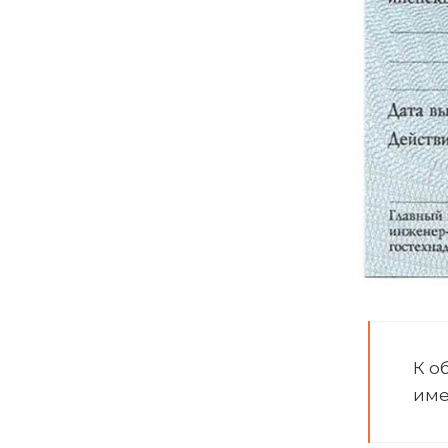
К о
име